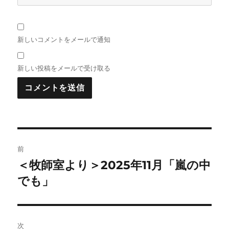
新しいコメントをメールで通知
新しい投稿をメールで受け取る
投
前
稿
＜牧師室より＞2025年11月「嵐の中
前
の
でも」
ナ
投
ビ
稿:
ゲ
次