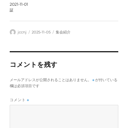
2021-11-01
証
投
投
カ
jccnj
2025-11-05
集会紹介
稿
稿
テ
者
日:
ゴ
リ
ー
コメントを残す
メールアドレスが公開されることはありません。
※
が付いている
欄は必須項目です
コメント
※