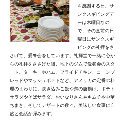
を感謝する日。サ
ンクスギビングデ
ーは木曜日なの
で、その直前の日
曜日にサンクスギ
ビングの礼拝をさ
さげて、愛餐会をしています。礼拝堂で一緒に心か
らの礼拝をささげた後、地下のジムで愛餐会のスタ
ート。ターキーやハム、フライドチキン、コーンブ
レッドやマッシュポテトなど、アメリカの定番の料
理のまわりに
、炊き込みご飯や鶏の
唐揚げ、ポテト
サラダやそばサラダ、おいなりさんやキムチや中華
ちまき、そしてデザートの数々。美味しい食事に自
然と会話が弾みます。