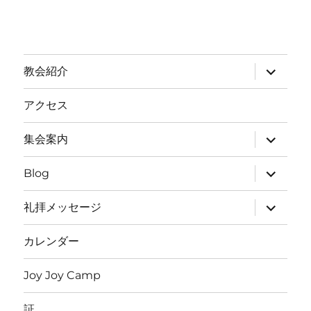
サ
教会紹介
ブ
メ
ニ
アクセス
ュ
ー
を
サ
集会案内
展
ブ
開
メ
ニ
サ
Blog
ュ
ブ
ー
メ
を
ニ
サ
礼拝メッセージ
展
ュ
ブ
開
ー
メ
を
ニ
カレンダー
展
ュ
開
ー
を
Joy Joy Camp
展
開
証