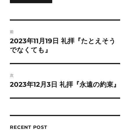
投
前
稿
2023年11月19日 礼拝『たとえそう
前
の
でなくても』
ナ
投
ビ
稿:
ゲ
次
2023年12月3日 礼拝『永遠の約束』
次
ー
の
シ
投
稿:
ョ
ン
RECENT POST