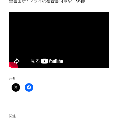
聖書箇所 : マタイの福音書13章44-46節
共有:
関連