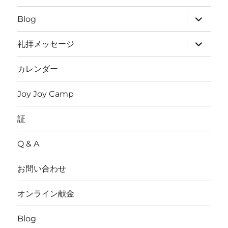
開
メ
ニ
サ
Blog
ュ
ブ
ー
メ
を
ニ
サ
礼拝メッセージ
展
ュ
ブ
開
ー
メ
を
ニ
カレンダー
展
ュ
開
ー
を
Joy Joy Camp
展
開
証
Q & A
お問い合わせ
オンライン献金
Blog