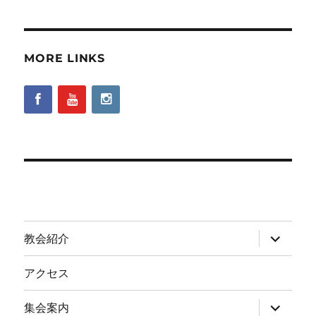
MORE LINKS
サ
教会紹介
ブ
メ
ニ
アクセス
ュ
ー
を
サ
集会案内
展
ブ