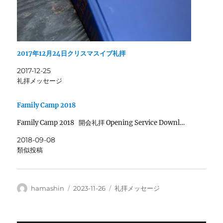
2017年12月24日クリスマスイブ礼拝
2017-12-25
礼拝メッセージ
Family Camp 2018
Family Camp 2018 開会礼拝 Opening Service Downl…
2018-09-08
類似投稿
投
投
カ
hamashin
2023-11-26
礼拝メッセージ
稿
稿
テ
者
日:
ゴ
リ