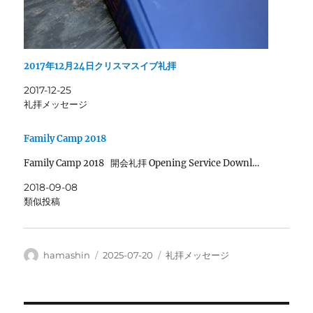
2017年12月24日クリスマスイブ礼拝
2017-12-25
礼拝メッセージ
Family Camp 2018
Family Camp 2018 開会礼拝 Opening Service Downl…
2018-09-08
類似投稿
投
投
カ
hamashin
2025-07-20
礼拝メッセージ
稿
稿
テ
者
日:
ゴ
リ