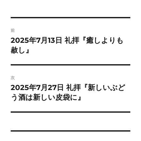
投
前
稿
2025年7月13日 礼拝『癒しよりも
前
の
赦し』
ナ
投
ビ
稿:
ゲ
次
2025年7月27日 礼拝『新しいぶど
次
ー
の
う酒は新しい皮袋に』
シ
投
稿:
ョ
ン