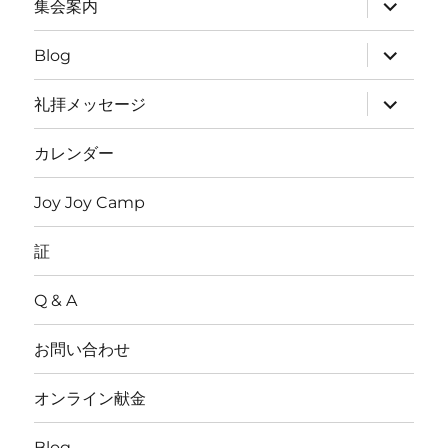
サ
集会案内
展
ブ
開
メ
ニ
サ
Blog
ュ
ブ
ー
メ
を
ニ
サ
礼拝メッセージ
展
ュ
ブ
開
ー
メ
を
ニ
カレンダー
展
ュ
開
ー
を
Joy Joy Camp
展
開
証
Q & A
お問い合わせ
オンライン献金
Blog