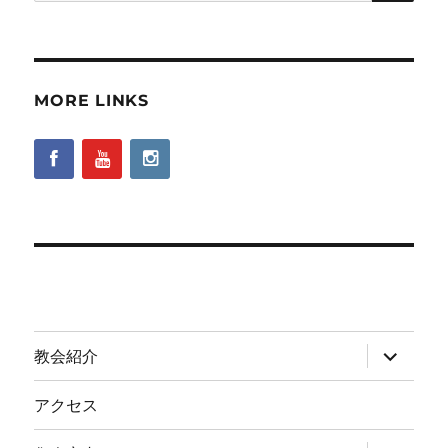
索:
MORE LINKS
サ
教会紹介
ブ
メ
ニ
アクセス
ュ
ー
を