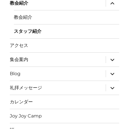
サ
教会紹介
ブ
メ
ニ
教会紹介
ュ
ー
を
スタッフ紹介
展
開
アクセス
サ
集会案内
ブ
メ
ニ
サ
Blog
ュ
ブ
ー
メ
を
ニ
サ
礼拝メッセージ
展
ュ
ブ
開
ー
メ
を
ニ
カレンダー
展
ュ
開
ー
を
Joy Joy Camp
展
開