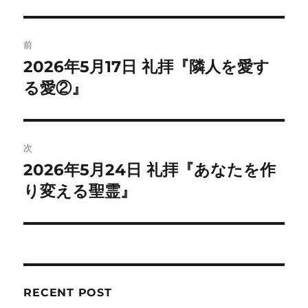
投
前
稿
2026年5月17日 礼拝『隣人を愛す
前
の
る愛②』
ナ
投
ビ
稿:
ゲ
次
2026年5月24日 礼拝『あなたを作
次
ー
の
り変える聖霊』
シ
投
稿:
ョ
ン
RECENT POST