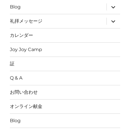
メ
ニ
サ
Blog
ュ
ブ
ー
メ
を
ニ
サ
礼拝メッセージ
展
ュ
ブ
開
ー
メ
を
ニ
カレンダー
展
ュ
開
ー
を
Joy Joy Camp
展
開
証
Q & A
お問い合わせ
オンライン献金
Blog