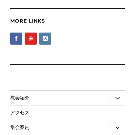
MORE LINKS
サ
教会紹介
ブ
メ
ニ
アクセス
ュ
ー
を
サ
集会案内
展
ブ
開