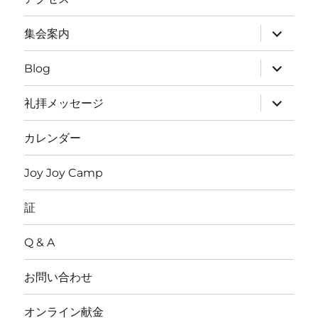
ュ
ー
を
サ
集会案内
展
ブ
開
メ
ニ
サ
Blog
ュ
ブ
ー
メ
を
ニ
サ
礼拝メッセージ
展
ュ
ブ
開
ー
メ
を
ニ
カレンダー
展
ュ
開
ー
を
Joy Joy Camp
展
開
証
Q & A
お問い合わせ
オンライン献金