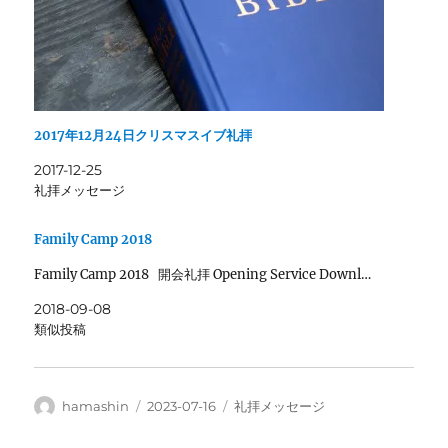
2017年12月24日クリスマスイブ礼拝
2017-12-25
礼拝メッセージ
Family Camp 2018
Family Camp 2018 開会礼拝 Opening Service Downl…
2018-09-08
類似投稿
投
投
カ
hamashin
2023-07-16
礼拝メッセージ
稿
稿
テ
者
日:
ゴ