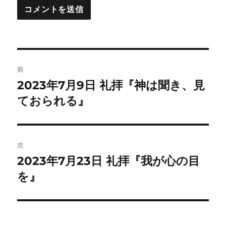
投
前
稿
2023年7月9日 礼拝『神は聞き、見
前
の
ておられる』
ナ
投
ビ
稿:
ゲ
次
2023年7月23日 礼拝『我が心の目
次
ー
の
を』
シ
投
稿:
ョ