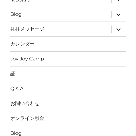
展
ブ
開
メ
ニ
サ
Blog
ュ
ブ
ー
メ
を
ニ
サ
礼拝メッセージ
展
ュ
ブ
開
ー
メ
を
ニ
カレンダー
展
ュ
開
ー
を
Joy Joy Camp
展
開
証
Q & A
お問い合わせ
オンライン献金
Blog