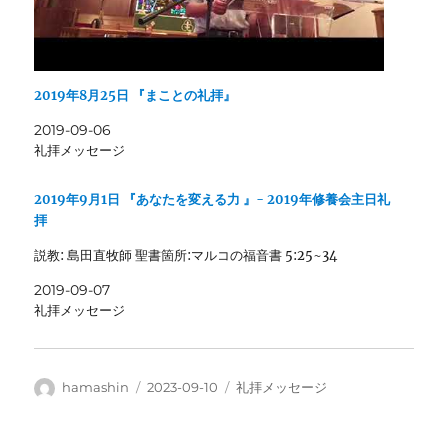
2019年8月25日 『まことの礼拝』
2019-09-06
礼拝メッセージ
2019年9月1日 『あなたを変える力 』- 2019年修養会主日礼
拝
説教: 島田直牧師 聖書箇所:マルコの福音書 5:25~34
2019-09-07
礼拝メッセージ
投
投
カ
hamashin
2023-09-10
礼拝メッセージ
稿
稿
テ
者
日:
ゴ