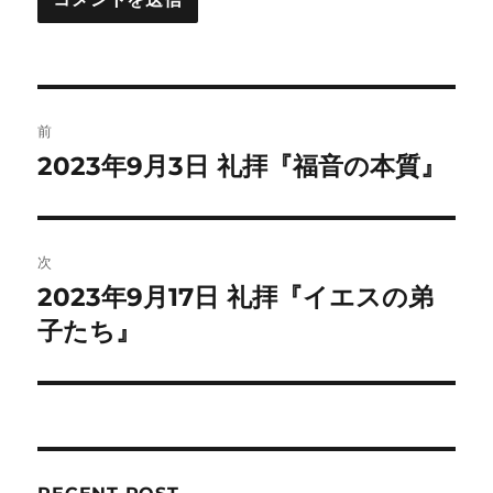
投
前
稿
2023年9月3日 礼拝『福音の本質』
前
の
ナ
投
ビ
稿:
次
ゲ
2023年9月17日 礼拝『イエスの弟
次
の
子たち』
ー
投
シ
稿:
ョ
ン