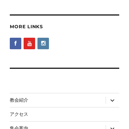
MORE LINKS
サ
教会紹介
ブ
メ
ニ
アクセス
ュ
ー
を
サ
集会案内