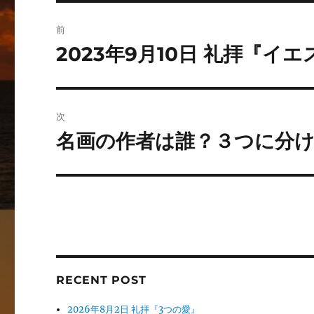
投
前
稿
2023年9月10日 礼拝『イ
前
の
ナ
投
ビ
稿:
次
ゲ
名画の作者は誰？３つに分
次
の
ー
投
シ
稿:
ョ
ン
RECENT POST
2026年8月2日 礼拝『3つの愛』