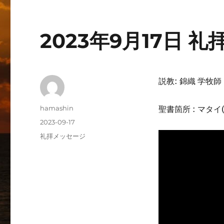
2023年9月17日
説教: 錦織 学牧師
投
hamashin
聖書箇所 : マタイ(M
稿
投
2023-09-17
者
稿
カ
礼拝メッセージ
日:
テ
ゴ
リ
ー