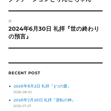
の
ナ
投
ビ
稿:
次
ゲ
2024年6月30日 礼拝『世の終わり
次
の
の預言』
ー
投
シ
稿:
ョ
ン
RECENT POST
2026年8月2日 礼拝『3つの愛』
2026-08-02
2026年7月26日 礼拝『逆転の神』
2026-07-27