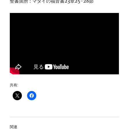
聖書箇所 : マタイの福音書23章25-28節
共有:
関連