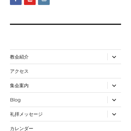
サ
教会紹介
ブ
メ
ニ
アクセス
ュ
ー
を
サ
集会案内
展
ブ
開
メ
ニ
サ
Blog
ュ
ブ
ー
メ
を
ニ
サ
礼拝メッセージ
展
ュ
ブ
開
ー
メ
を
ニ
カレンダー
展