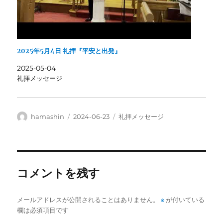
2025年5月4日 礼拝『平安と出発』
2025-05-04
礼拝メッセージ
投
投
カ
hamashin
2024-06-23
礼拝メッセージ
稿
稿
テ
者
日:
ゴ
リ
ー
コメントを残す
メールアドレスが公開されることはありません。
※
が付いている
欄は必須項目です