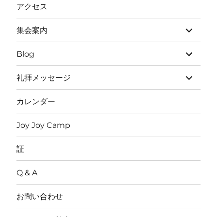
ニ
アクセス
ュ
ー
を
サ
集会案内
展
ブ
開
メ
ニ
サ
Blog
ュ
ブ
ー
メ
を
ニ
サ
礼拝メッセージ
展
ュ
ブ
開
ー
メ
を
ニ
カレンダー
展
ュ
開
ー
を
Joy Joy Camp
展
開
証
Q & A
お問い合わせ