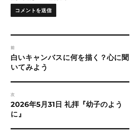
投
前
稿
白いキャンバスに何を描く？心に聞
前
の
いてみよう
ナ
投
ビ
稿:
ゲ
次
2026年5月31日 礼拝『幼子のよう
次
ー
の
に』
シ
投
稿:
ョ