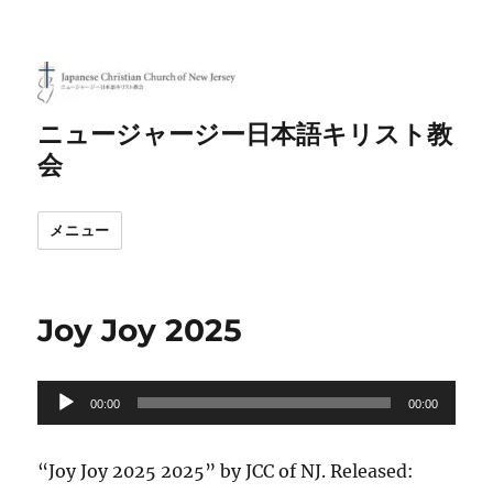
ニュージャージー日本語キリスト教
会
メニュー
Joy Joy 2025
音
00:00
00:00
声
プ
“Joy Joy 2025 2025” by JCC of NJ. Released:
レ