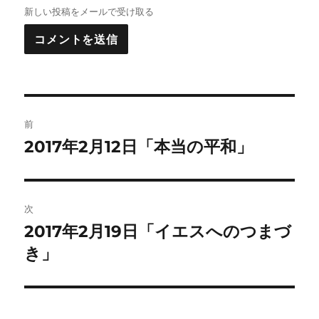
新しい投稿をメールで受け取る
投
前
稿
2017年2月12日「本当の平和」
前
の
ナ
投
ビ
稿:
次
ゲ
2017年2月19日「イエスへのつまづ
次
の
き」
ー
投
シ
稿: