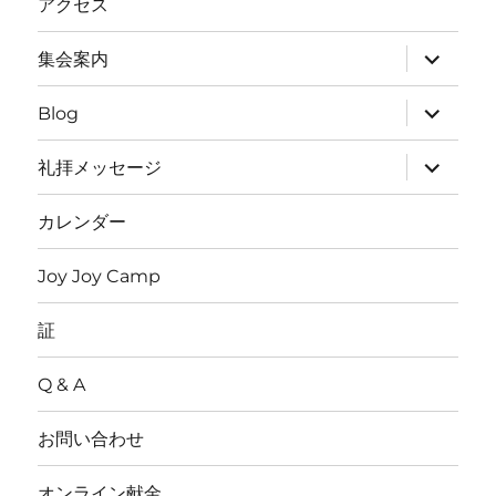
アクセス
ュ
ー
を
サ
集会案内
展
ブ
開
メ
ニ
サ
Blog
ュ
ブ
ー
メ
を
ニ
サ
礼拝メッセージ
展
ュ
ブ
開
ー
メ
を
ニ
カレンダー
展
ュ
開
ー
を
Joy Joy Camp
展
開
証
Q & A
お問い合わせ
オンライン献金