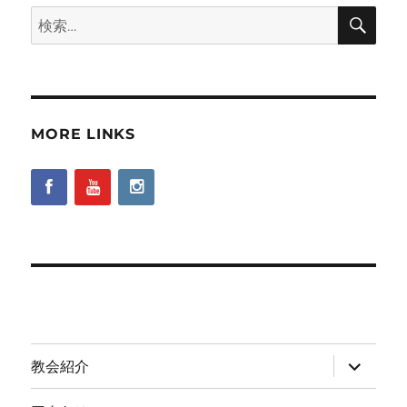
検
検
索
索:
MORE LINKS
サ
教会紹介
ブ
メ
ニ