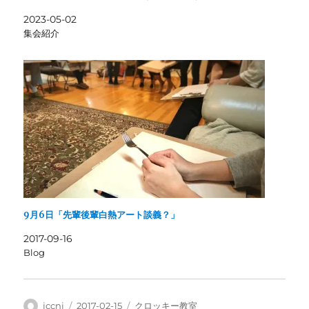
2023-05-02
集会紹介
9月6日「先輩後輩白熱アート談義？」
2017-09-16
Blog
投
投
カ
jccnj
2017-02-15
クロッキー教室