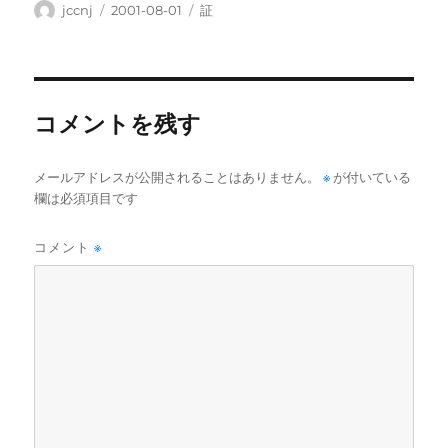
投
投
カ
jccnj
2001-08-01
証
稿
稿
テ
者
日:
ゴ
リ
ー
コメントを残す
メールアドレスが公開されることはありません。
※
が付いている
欄は必須項目です
コメント
※