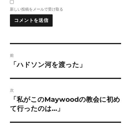
新しい投稿をメールで受け取る
投
前
稿
「ハドソン河を渡った」
前
の
ナ
投
ビ
稿:
次
ゲ
「私がこのMaywoodの教会に初め
次
の
て行ったのは…」
ー
投
シ
稿: