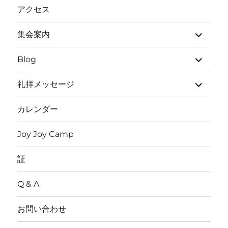
ニ
アクセス
ュ
ー
を
サ
集会案内
展
ブ
開
メ
ニ
サ
Blog
ュ
ブ
ー
メ
を
ニ
サ
礼拝メッセージ
展
ュ
ブ
開
ー
メ
を
ニ
カレンダー
展
ュ
開
ー
を
Joy Joy Camp
展
開
証
Q & A
お問い合わせ