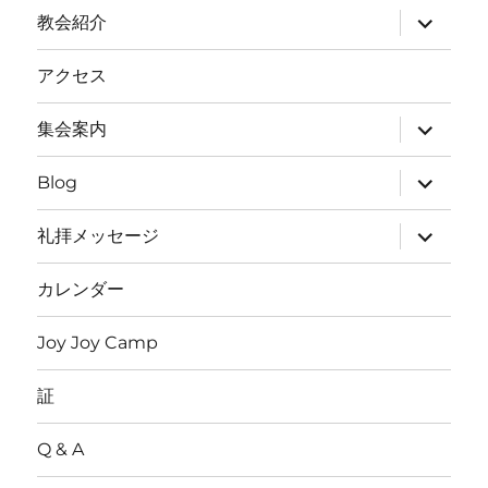
サ
教会紹介
ブ
メ
ニ
アクセス
ュ
ー
を
サ
集会案内
展
ブ
開
メ
ニ
サ
Blog
ュ
ブ
ー
メ
を
ニ
サ
礼拝メッセージ
展
ュ
ブ
開
ー
メ
を
ニ
カレンダー
展
ュ
開
ー
を
Joy Joy Camp
展
開
証
Q & A