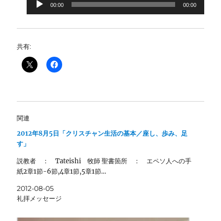
声
00:00
00:00
プ
レ
ー
共有:
ヤ
ー
関連
2012年8月5日「クリスチャン生活の基本／座し、歩み、足
す」
説教者 ： Tateishi 牧師 聖書箇所 ： エペソ人への手
紙2章1節-6節,4章1節,5章1節…
2012-08-05
礼拝メッセージ