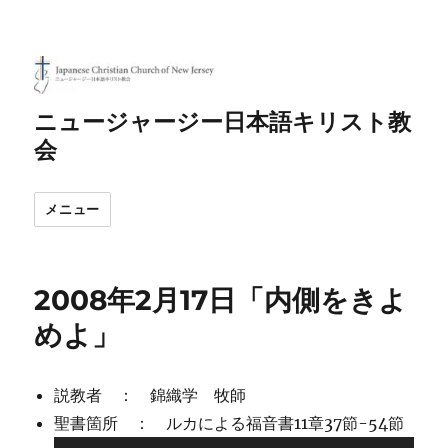
ニュージャージー日本語キリスト教
会
メニュー
2008年2月17日「内側をきよ
めよ」
説教者 ： 錦織学 牧師
音
聖書箇所 ： ルカによる福音書11章37節-54節