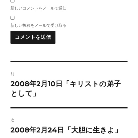
新しいコメントをメールで通知
新しい投稿をメールで受け取る
投
前
稿
2008年2月10日「キリストの弟子
前
の
として」
ナ
投
ビ
稿:
ゲ
次
2008年2月24日「大胆に生きよ」
次
ー