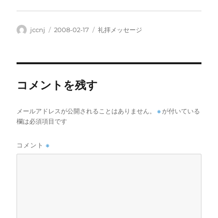
投
投
カ
jccnj
2008-02-17
礼拝メッセージ
稿
稿
テ
者
日:
ゴ
リ
ー
コメントを残す
メールアドレスが公開されることはありません。
※
が付いている
欄は必須項目です
コメント
※