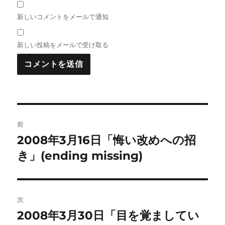
新しいコメントをメールで通知
新しい投稿をメールで受け取る
投
前
稿
2008年3月16日「悔い改めへの招
前
の
き」(ending missing)
ナ
投
ビ
稿:
ゲ
次
2008年3月30日「目を覚ましてい
次
ー