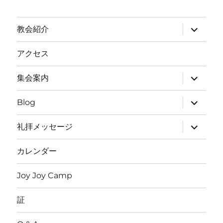
サ
教会紹介
ブ
メ
ニ
アクセス
ュ
ー
を
サ
集会案内
展
ブ
開
メ
ニ
サ
Blog
ュ
ブ
ー
メ
を
ニ
サ
礼拝メッセージ
展
ュ
ブ
開
ー
メ
を
ニ
カレンダー
展
ュ
開
ー
を
Joy Joy Camp
展
開
証