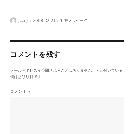
投
投
カ
jccnj
2008-03-23
礼拝メッセージ
稿
稿
テ
者
日:
ゴ
リ
ー
コメントを残す
メールアドレスが公開されることはありません。
※
が付いている
欄は必須項目です
コメント
※