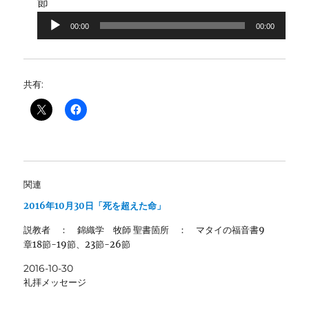
音
節
声
00:00
00:00
プ
レ
ー
共有:
ヤ
ー
関連
2016年10月30日「死を超えた命」
説教者 ： 錦織学 牧師 聖書箇所 ： マタイの福音書9
章18節-19節、23節-26節
2016-10-30
礼拝メッセージ