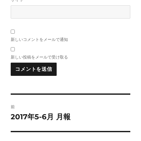
新しいコメントをメールで通知
新しい投稿をメールで受け取る
投
前
稿
2017年5-6月 月報
前
の
ナ
投
ビ