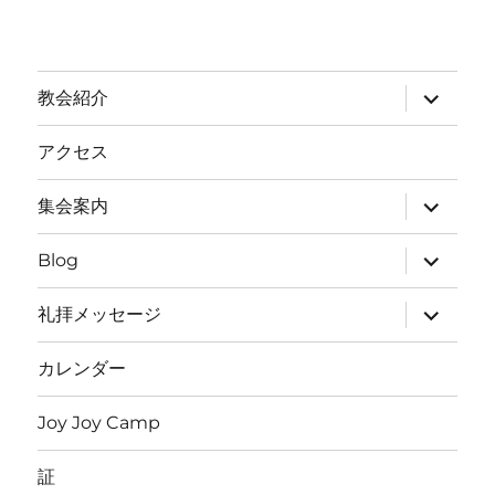
サ
教会紹介
ブ
メ
ニ
アクセス
ュ
ー
を
サ
集会案内
展
ブ
開
メ
ニ
サ
Blog
ュ
ブ
ー
メ
を
ニ
サ
礼拝メッセージ
展
ュ
ブ
開
ー
メ
を
ニ
カレンダー
展
ュ
開
ー
を
Joy Joy Camp
展
開
証