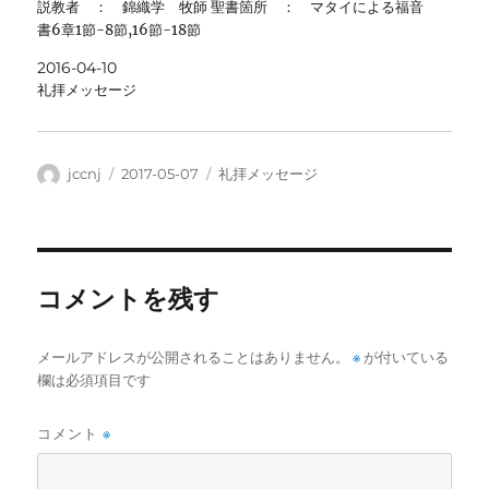
説教者 ： 錦織学 牧師 聖書箇所 ： マタイによる福音
書6章1節-8節,16節-18節
2016-04-10
礼拝メッセージ
投
投
カ
jccnj
2017-05-07
礼拝メッセージ
稿
稿
テ
者
日:
ゴ
リ
ー
コメントを残す
メールアドレスが公開されることはありません。
※
が付いている
欄は必須項目です
コメント
※