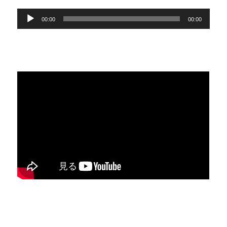
音
00:00
00:00
声
プ
レ
ー
ヤ
ー