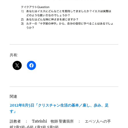
共有:
関連
2012年8月5日「クリスチャン生活の基本／座し、歩み、足
す」
説教者 ： Tateishi 牧師 聖書箇所 ： エペソ人への手
紙2章1節-6節,4章1節,5章1節…