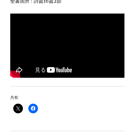
聖書箇所 : 詩篇16篇2節
共有: