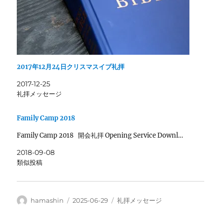
2017年12月24日クリスマスイブ礼拝
2017-12-25
礼拝メッセージ
Family Camp 2018
Family Camp 2018 開会礼拝 Opening Service Downl…
2018-09-08
類似投稿
投
投
カ
hamashin
2025-06-29
礼拝メッセージ
稿
稿
テ
者
日:
ゴ