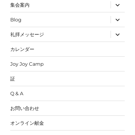
を
サ
集会案内
展
ブ
開
メ
ニ
サ
Blog
ュ
ブ
ー
メ
を
ニ
サ
礼拝メッセージ
展
ュ
ブ
開
ー
メ
を
ニ
カレンダー
展
ュ
開
ー
を
Joy Joy Camp
展
開
証
Q & A
お問い合わせ
オンライン献金