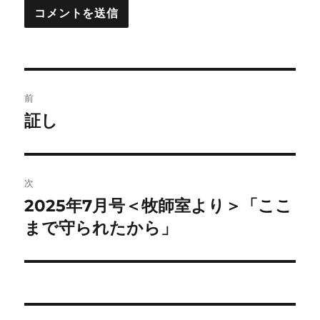
投
前
稿
証し
前
の
ナ
投
ビ
稿:
次
ゲ
2025年7月号＜牧師室より＞「ここ
次
の
まで守られたから」
ー
投
シ
稿:
ョ