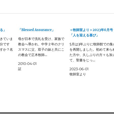
る」
「Blessed Assurance」
＜牧師室より＞2023年6月号
「人を迎える喜び」
きていま
母が日本で洗礼を受け、家族で
分です
教会へ導かれ、中学２年のクリ
5月は3年ぶりに牧師館での集
すか？名
スマスに父、双子の妹と共にこ
を再開しました。初めて来ら
の教会で正木牧師…
た方や、久しぶりの方々も加
て、聖書をじっ…
2010-04-01
証
2023-06-01
牧師室より