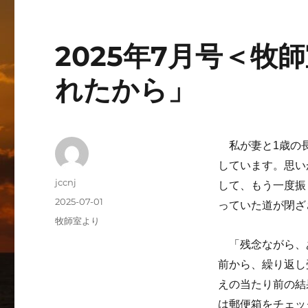
2025年7月号＜
れたから」
私が妻と1歳の長
しています。思い
投
jccnj
して、もう一度振
稿
投
2025-07-01
っていた道が閉ざ
者
稿
カ
牧師室より
日:
テ
「残念ながら、
ゴ
リ
前から、繰り返し
ー
えの当たり前の結
は郵便箱をチェッ