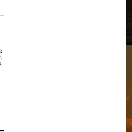
会
れ
え