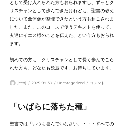
として受け入れられた方もおられますし、ずっとク
リスチャンとして歩んできたけれども、聖書の教え
について全体像が整理できたという方も起こされま
した。また、このコースで使うテキストを使って、
友達にイエス様のことを伝えた、という方もおられ
ます。
初めての方も、クリスチャンとして長く歩んでこら
れた方も、どなたも歓迎です。お待ちしています。
投
投
カ
＜
jccnj
2025-09-30
Uncategorized
コメント
稿
稿
テ
集
者
日:
ゴ
会
リ
紹
「いばらに落ちた種」
ー
介
＞
「聖
聖書では「いつも喜んでいなさい。・・・
すべての
書