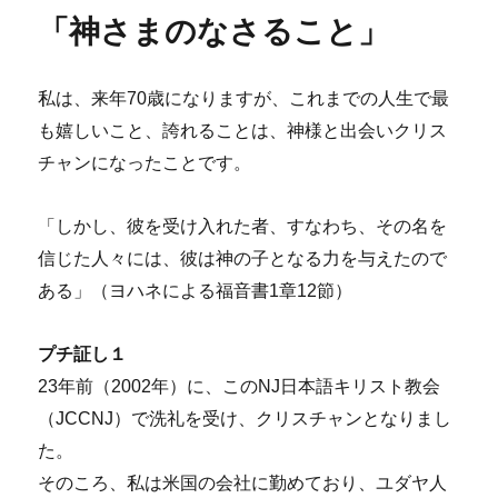
リ
室
「神さまのなさること」
ー
よ
り
＞
私は、来年70歳になりますが、これまでの人生で最
2025
年
も嬉しいこと、誇れることは、神様と出会いクリス
10
チャンになったことです。
月
号
「ホ
「しかし、彼を受け入れた者、すなわち、その名を
ン
信じた人々には、彼は神の子となる力を与えたので
モ
ノ
ある」（ヨハネによる福音書1章12節）
を
求
プチ証し１
め
て」
23年前（2002年）に、このNJ日本語キリスト教会
に
（JCCNJ）で洗礼を受け、クリスチャンとなりまし
た。
そのころ、私は米国の会社に勤めており、ユダヤ人