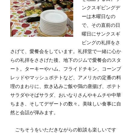
ンクスギビングデ
ーは木曜日なの
で、その直前の日
曜日にサンクスギ
ビングの礼拝をさ
さげて、愛餐会をしています。礼拝堂で一緒に心か
らの礼拝をささげた後、地下のジムで愛餐会のスタ
ート。ターキーやハム、フライドチキン、コーンブ
レッドやマッシュポテトなど、アメリカの定番の料
理のまわりに
、炊き込みご飯や鶏の
唐揚げ、ポテト
サラダやそばサラダ、おいなりさんやキムチや中華
ちまき、そしてデザートの数々。美味しい食事に自
然と会話が弾みます。
ごちそうをいただきながらの歓談も楽しいです