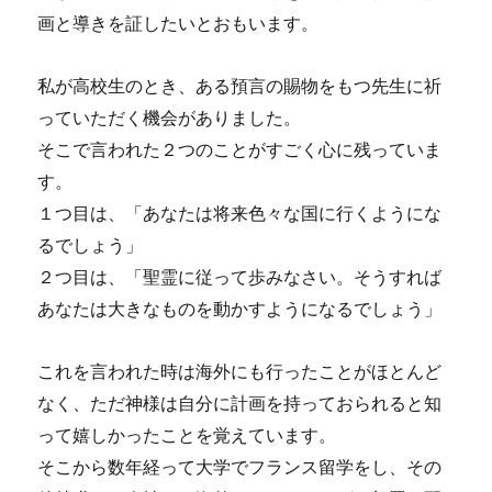
年
画と導きを証したいとおもいます。
11
月
「嵐
私が高校生のとき、ある預言の賜物をもつ先生に祈
の
っていただく機会がありました。
中
そこで言われた２つのことがすごく心に残っていま
で
も」
す。
に
１つ目は、「あなたは将来色々な国に行くようにな
るでしょう」
２つ目は、「聖霊に従って歩みなさい。そうすれば
あなたは大きなものを動かすようになるでしょう」
これを言われた時は海外にも行ったことがほとんど
なく、ただ神様は自分に計画を持っておられると知
って嬉しかったことを覚えています。
そこから数年経って大学でフランス留学をし、その