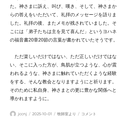
た。神さまに訴え、叫び、嘆き、そして、神さまか
らの答えをいただいて、礼拝のメッセージを語りま
した。礼拝の後、またメモが残されていました。そ
こには「弟子たちは主を見て喜んだ」というヨハネ
の福音書20章20節の言葉が書かれていたそうです。
ただ楽しいだけではない、ただ正しいだけではな
い、そこに入った方が、鳥肌が立つような、心が震
われるような、神さまに触れていただくような経験
をする、そんな教会となりますようにと祈ります。
そのために私自身、神さまとの更に豊かな関係へと
導かれますように。
投
投
カ
＜
jccnj
2025-10-01
牧師室より
コメント
稿
稿
テ
牧
者
日:
ゴ
師