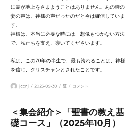
に霊が地上をさまようことはありません。あの時の
妻の声は、神様の声だったのだと今は確信していま
す、
神様は、本当に必要な時には、想像もつかない方法
で、私たちを支え、導いてくださいます。
私は、この70年の半生で、最も誇れることは、神様
を信じ、クリスチャンとされたことです。
投
投
カ
「神
jccnj
2025-09-30
証
コメント
稿
稿
テ
さ
者
日:
ゴ
ま
リ
の
＜集会紹介＞「聖書の教え基
ー
な
さ
礎コース」（2025年10月）
る
こ
と」