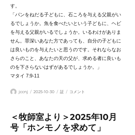
す。
「パンをねだる子どもに、石ころを与える父親がい
るでしょうか。魚を食べたいという子どもに、ヘビ
を与える父親がいるでしょうか。いるわけがありま
せん。罪深いあなた方であっても、自分の子どもに
は良いものを与えたいと思うのです。それならなお
さらのこと、あなたの天の父が、求める者に良いも
のを下さらないはずがあるでしょうか。」
マタイ 7:9-11
投
投
カ
聖
jccnj
2025-10-30
証
コメント
稿
稿
テ
霊
者
日:
ゴ
様
リ
に
＜牧師室より＞2025年10月
ー
従
っ
号「ホンモノを求めて」
て