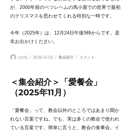
が、2000年前のベツレヘムの馬小屋での世界で最初
のクリスマスを思わせてくれる特別な一時です。
今年（2025年）は、12月24日午後5時からです。是
非お出かけください。
投
投
カ
＜
jccnj
2025-12-02
集会紹介
コメント
稿
稿
テ
集
者
日:
ゴ
会
リ
紹
＜集会紹介＞「愛餐会」
ー
介
＞
（2025年11月）
「ク
リ
ス
「愛餐会」って、教会以外のところではあまり聞か
マ
れない言葉ですね。でも、実は多くの教会で使われ
ス
イ
ている言葉です。簡単に言うと、教会の食事会。イ
ブ・