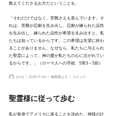
教えてくださるお方だということを。
「それだけではなく、苦難さえも喜んでいます。そ
れは、苦難が忍耐を生み出し、忍耐が練られた品性
を生み出し、練られた品性が希望を生み出すと、私
たちは知っているからです。この希望は失望に終わ
ることがありません。なぜなら、私たちに与えられ
た聖霊によって、神の愛が私たちの心に注がれてい
るからです。」（ローマ人への手紙 5章3～5節）
投
投
カ
＜
jccnj
2025-11-04
牧師室より
コメント
稿
稿
テ
牧
者
日:
ゴ
師
リ
室
聖霊様に従って歩む
ー
よ
り
＞
私が単身でアメリカに来ることを決めた、神様の計
2025