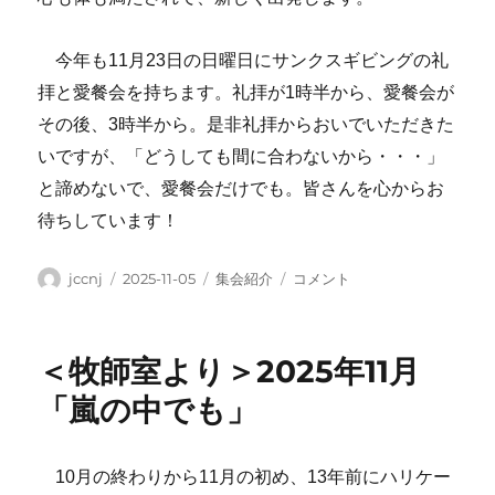
今年も11月23日の日曜日にサンクスギビングの礼
拝と愛餐会を持ちます。礼拝が1時半から、愛餐会が
その後、3時半から。是非礼拝からおいでいただきた
いですが、「どうしても間に合わないから・・・」
と諦めないで、愛餐会だけでも。皆さんを心からお
待ちしています！
投
投
カ
＜
jccnj
2025-11-05
集会紹介
コメント
稿
稿
テ
集
者
日:
ゴ
会
リ
紹
＜牧師室より＞2025年11月
ー
介
＞
「嵐の中でも」
「愛
餐
会」
10月の終わりから11月の初め、13年前にハリケー
（2025