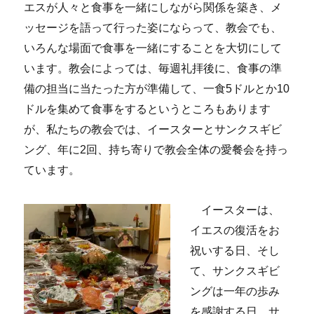
エスが人々と食事を一緒にしながら関係を築き、メ
キ
ャ
ッセージを語って行った姿にならって、教会でも、
ン
いろんな場面で食事を一緒にすることを大切にして
ド
います。教会によっては、毎週礼拝後に、食事の準
ル
ラ
備の担当に当たった方が準備して、一食5ドルとか10
イ
ドルを集めて食事をするというところもあります
ト
サ
が、私たちの教会では、
イースターとサンクスギビ
ー
ング、年に2回、持ち寄りで教会全体の愛餐会を持っ
ビ
ています。
ス」
（2025
年
イースターは、
12
イエスの復活をお
月
号）
祝いする日、そし
に
て、サンクスギビ
ングは一年の歩み
を感謝する日。サ