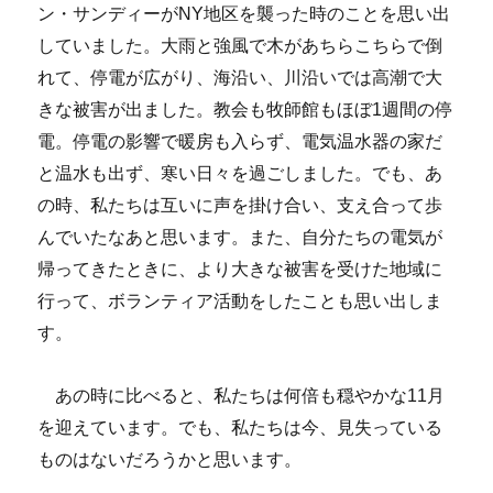
ン・サンディーがNY地区を襲った時のことを思い出
年
11
していました。大雨と強風で木があちらこちらで倒
月）
れて、停電が広がり、海沿い、川沿いでは高潮で大
に
きな被害が出ました。教会も牧師館もほぼ1週間の停
電。停電の影響で暖房も入らず、電気温水器の家だ
と温水も出ず、寒い日々を過ごしました。でも、あ
の時、私たちは互いに声を掛け合い、支え合って歩
んでいたなあと思います。また、自分たちの電気が
帰ってきたときに、より大きな被害を受けた地域に
行って、ボランティア活動をしたことも思い出しま
す。
あの時に比べると、私たちは何倍も穏やかな11月
を迎えています。でも、私たちは今、見失っている
ものはないだろうかと思います。