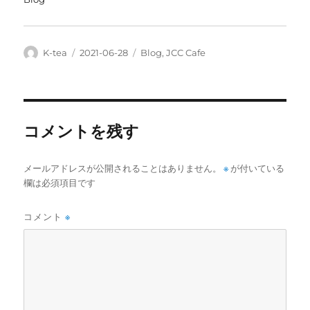
投
投
カ
K-tea
2021-06-28
Blog
,
JCC Cafe
稿
稿
テ
者
日:
ゴ
リ
ー
コメントを残す
メールアドレスが公開されることはありません。
※
が付いている
欄は必須項目です
コメント
※