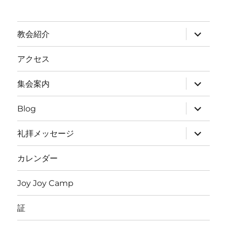
サ
教会紹介
ブ
メ
ニ
アクセス
ュ
ー
を
サ
集会案内
展
ブ
開
メ
ニ
サ
Blog
ュ
ブ
ー
メ
を
ニ
サ
礼拝メッセージ
展
ュ
ブ
開
ー
メ
を
ニ
カレンダー
展
ュ
開
ー
を
Joy Joy Camp
展
開
証