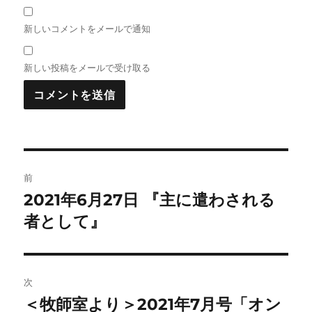
新しいコメントをメールで通知
新しい投稿をメールで受け取る
投
前
稿
2021年6月27日 『主に遣わされる
前
の
者として』
ナ
投
ビ
稿:
ゲ
次
＜牧師室より＞2021年7月号「オン
次
ー